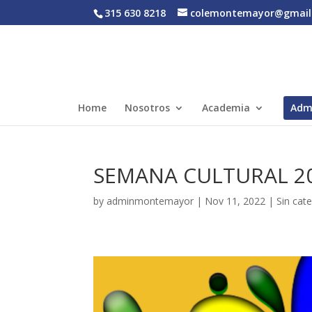
315 630 8218
colemontemayor@gmail
Home
Nosotros
Academia
Adm
SEMANA CULTURAL 2
by
adminmontemayor
|
Nov 11, 2022
|
Sin cat