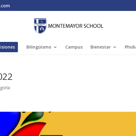
.com
isiones
Bilingüismo
Campus
Bienestar
Phidi
022
egoría