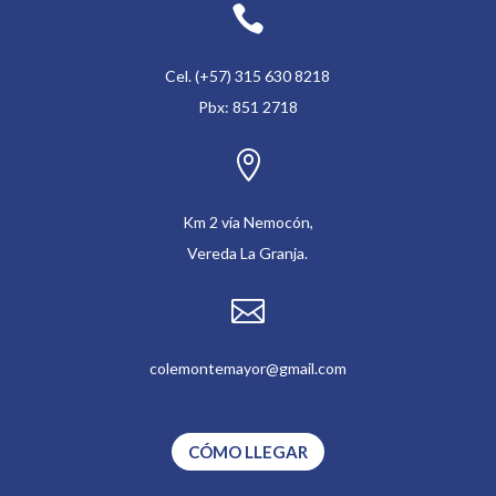

Cel. (+57) 315 630 8218
Pbx: 851 2718

Km 2 vía Nemocón,
Vereda La Granja.

colemontemayor@gmail.com
CÓMO LLEGAR