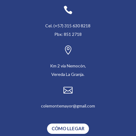

Cel. (+57) 315 630 8218
Pbx: 851 2718

Km 2 vía Nemocón,
Vereda La Granja.

colemontemayor@gmail.com
CÓMO LLEGAR