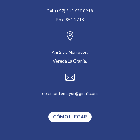
Cel. (+57) 315 630 8218
Pbx: 851 2718

Km 2 vía Nemocón,
Vereda La Granja.

colemontemayor@gmail.com
CÓMO LLEGAR