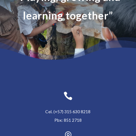
learning together”

Cel. (+57) 315 630 8218
Pbx: 851 2718