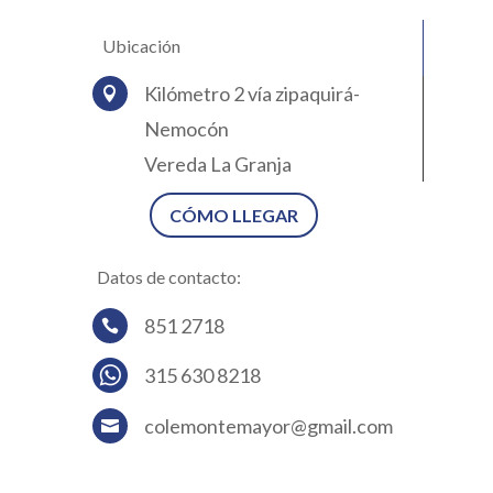
Ubicación
Kilómetro 2 vía zipaquirá-

Nemocón
Vereda La Granja
CÓMO LLEGAR
Datos de contacto:
851 2718

315 630 8218
colemontemayor@gmail.com
