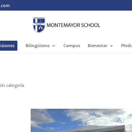
.com
isiones
Bilingüismo
Campus
Bienestar
Phidi
Sin categoría