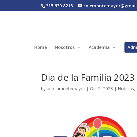
315 630 8218
colemontemayor@gmail
Home
Nosotros
Academia
Adm
Dia de la Familia 2023
by
adminmontemayor
|
Oct 5, 2023
|
Noticias
,