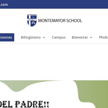
.com
isiones
Bilingüismo
Campus
Bienestar
Phidi