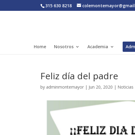
315 630 8218
colemontemayor@gmail
Home
Nosotros
Academia
Adm
Feliz día del padre
by
adminmontemayor
|
Jun 20, 2020
|
Noticias