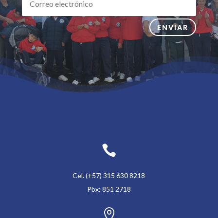
ENVIAR

Cel. (+57) 315 630 8218
Pbx: 851 2718
