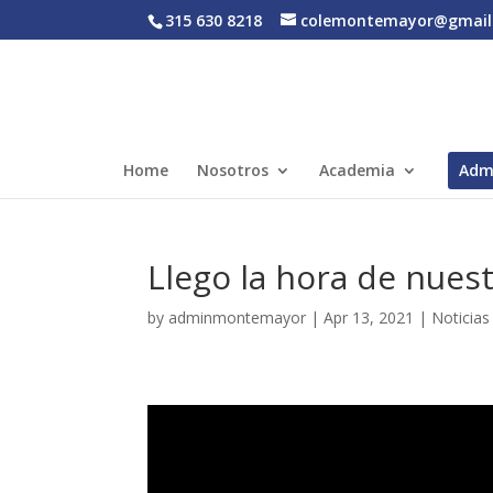
315 630 8218
colemontemayor@gmail
Home
Nosotros
Academia
Adm
Llego la hora de nues
by
adminmontemayor
|
Apr 13, 2021
|
Noticias