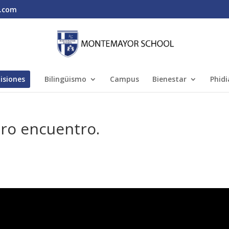
.com
isiones
Bilingüismo
Campus
Bienestar
Phidi
tro encuentro.