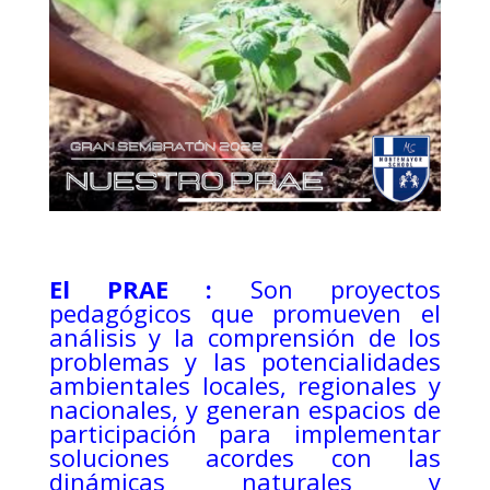
El PRAE :
Son proyectos
pedagógicos que promueven el
análisis y la comprensión de los
problemas y las potencialidades
ambientales locales, regionales y
nacionales, y generan espacios de
participación para implementar
soluciones acordes con las
dinámicas naturales y